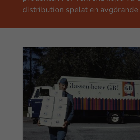
distribution spelat en avgörande 
Olika varor – olika
transportbehov
sta