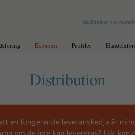
Berättelser om männis
sföring
Ekonomi
Profiler
Handelsför
Distribution
tt en fungerande leveranskedja är minst
orna om de inte kan levereras?
Här kan 