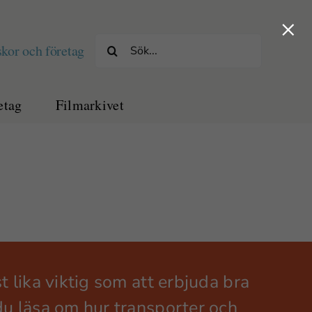
×
Sök
kor och företag
efter:
etag
Filmarkivet
 lika viktig som att erbjuda bra
du läsa om hur transporter och