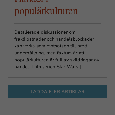
möjligt under
populärkulturen
ditt besök.
Om du nekar
dessa
cookies
Detaljerade diskussioner om
kommer viss
funktionalitet
fraktkostnader och handelsblockader
att försvinna
kan verka som motsatsen till bred
från webben.
underhållning, men faktum är att
populärkulturen är full av skildringar av
handel. I filmserien Star Wars [...]
Marknadsföring
Genom att dela
med dig av dina
intressen och
LADDA FLER ARTIKLAR
ditt beteende när
du surfar ökar du
chansen att få se
personligt