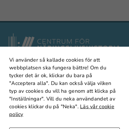
anpassat
innehåll och
erbjudanden.
Vi använder så kallade cookies för att
I samarbete med
webbplatsen ska fungera bättre! Om du
tycker det är ok, klickar du bara på
"Acceptera alla". Du kan också välja vilken
typ av cookies du vill ha genom att klicka på
"Inställningar". Vill du neka användandet av
cookies klickar du på "Neka".
Läs vår cookie
policy
Om webbplatsen
Om Cookies