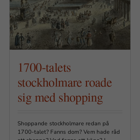
Nödvändiga
Dessa
1700-talets
cookies går
inte att välja
stockholmare roade
bort. De
behövs för
sig med shopping
att
webbplatsen
över huvud
taget ska
Shoppande stockholmare redan på
fungera.
1700-talet? Fanns dom? Vem hade råd