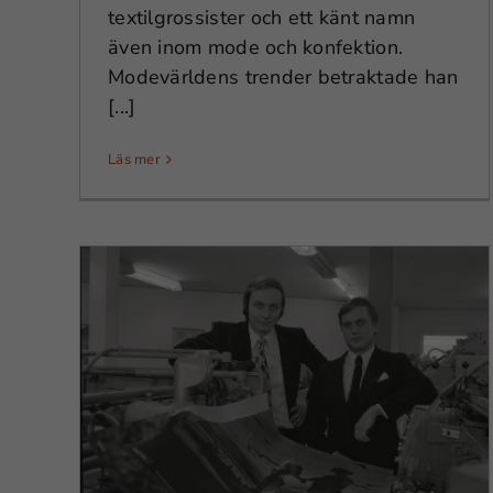
textilgrossister och ett känt namn
även inom mode och konfektion.
Modevärldens trender betraktade han
[...]
Läs mer
y
sisk
Upsala Sparbank – 161 år i
sparandets tjänst