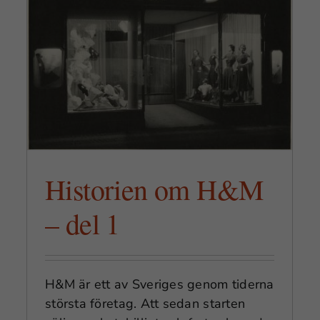
Historien om H&M – del 2
Historien om H&M
– del 1
H&M är ett av Sveriges genom tiderna
största företag. Att sedan starten