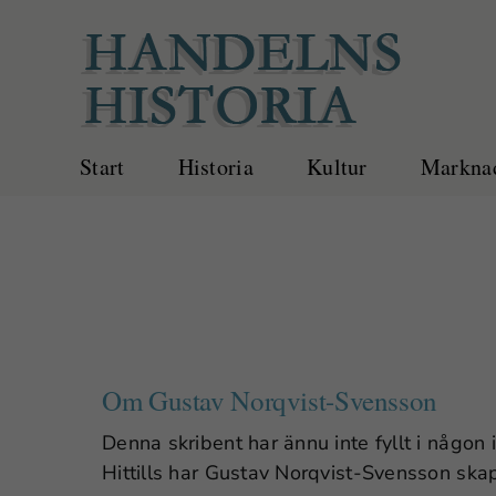
Fortsätt
till
innehållet
Start
Historia
Kultur
Marknad
Om
Gustav Norqvist-Svensson
Denna skribent har ännu inte fyllt i någon 
Hittills har Gustav Norqvist-Svensson ska