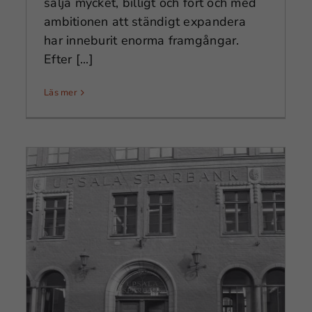
sälja mycket, billigt och fort och med
ambitionen att ständigt expandera
har inneburit enorma framgångar.
Efter [...]
Läs mer
Export, import och logistik
under Coronapandemin