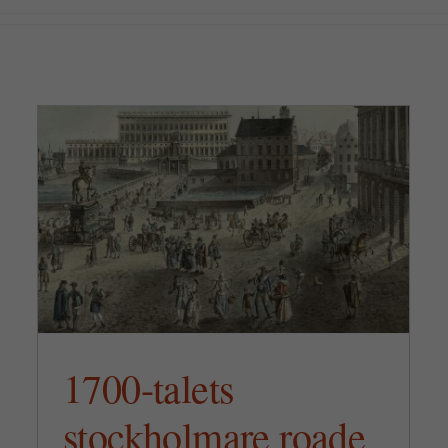
Handel i populärkulturen
1700-talets
stockholmare roade