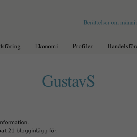
Berättelser om männis
sföring
Ekonomi
Profiler
Handelsför
GustavS
information.
pat 21 blogginlägg för.