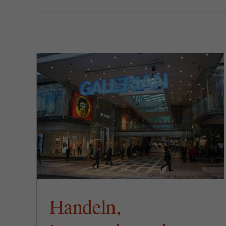
1700-talets stockholmare
och
roade sig med shopping
990
Handeln,