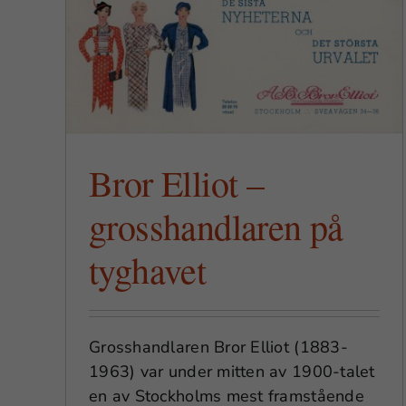
aren
Historien om H&M – del 1
Bror Elliot –
grosshandlaren på
tyghavet
Grosshandlaren Bror Elliot (1883-
1963) var under mitten av 1900-talet
en av Stockholms mest framstående