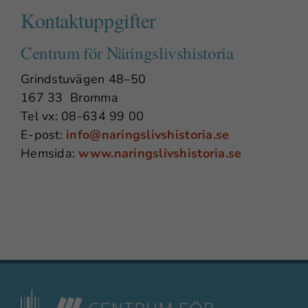
Kontaktuppgifter
Centrum för Näringslivshistoria
Grindstuvägen 48–50
167 33 Bromma
Tel vx: 08-634 99 00
E-post:
info@naringslivshistoria.se
Hemsida:
www.naringslivshistoria.se
Nödvändiga
Dessa
cookies går
inte att välja
bort. De
behövs för