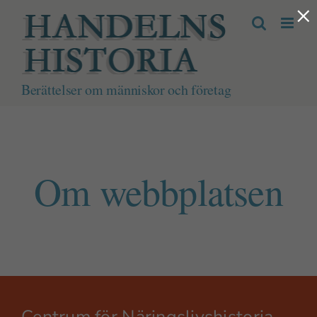
×
Fortsätt
till
innehållet
Berättelser om människor och företag
Om webbplatsen
Centrum för Näringslivshistoria