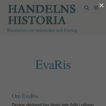
×
Fortsätt
till
innehållet
Berättelser om människor och företag
EvaRis
Om
EvaRis
Denna skribent har ännu inte fyllt i någon