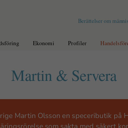
Berättelser om männis
sföring
Ekonomi
Profiler
Handelsför
Martin & Servera
ige Martin Olsson en speceributik på H
n näringsrörelse som sakta med säkert k