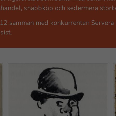
kthandel, snabbköp och sedermera stork
2012 samman med konkurrenten Servera 
sist.