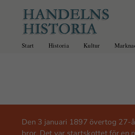
Fortsätt
till
innehållet
Start
Historia
Kultur
Marknad
Den 3 januari 1897 övertog 27-år
bror. Det var startskottet för e