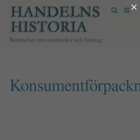
×
Fortsätt
till
innehållet
Berättelser om människor och företag
Konsumentförpackn