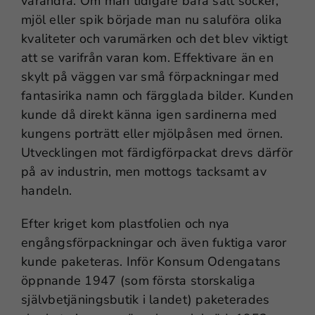
varandra. Om man tidigare bara sålt socker,
mjöl eller spik började man nu saluföra olika
kvaliteter och varumärken och det blev viktigt
att se varifrån varan kom. Effektivare än en
skylt på väggen var små förpackningar med
fantasirika namn och färgglada bilder. Kunden
kunde då direkt känna igen sardinerna med
kungens porträtt eller mjölpåsen med örnen.
Utvecklingen mot färdigförpackat drevs därför
på av industrin, men mottogs tacksamt av
handeln.
Efter kriget kom plastfolien och nya
engångsförpackningar och även fuktiga varor
kunde paketeras. Inför Konsum Odengatans
öppnande 1947 (som första storskaliga
självbetjäningsbutik i landet) paketerades