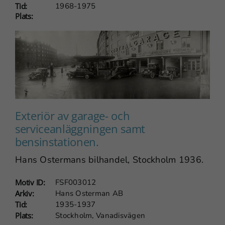
Tid:
1968-1975
Plats:
Exteriör av garage- och
Nödvändiga
serviceanläggningen samt
Dessa
bensinstationen.
cookies går
inte att välja
Hans Ostermans bilhandel, Stockholm 1936.
bort. De
behövs för
Motiv ID:
FSF003012
Arkiv:
Hans Osterman AB
att
Tid:
1935-1937
webbplatsen
Plats:
Stockholm, Vanadisvägen
över huvud