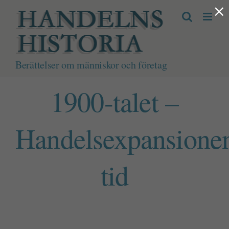
×
Fortsätt
till
innehållet
Berättelser om människor och företag
1900-talet –
Handelsexpansione
tid