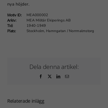
nya höjder.
dessa
cookies
Motiv ID:
MEA000002
kommer viss
Arkiv:
MEA Militär Ekiperings AB
funktionalitet
Tid:
1940-1949
att försvinna
Plats:
Stockholm, Hamngatan / Norrmalmstorg
från webben.
Marknadsföring
Genom att dela
med dig av dina
Dela denna artikel:
intressen och
ditt beteende när
Facebook
X
LinkedIn
E-
du surfar ökar du
post
chansen att få se
personligt
anpassat
Relaterade inlägg
innehåll och