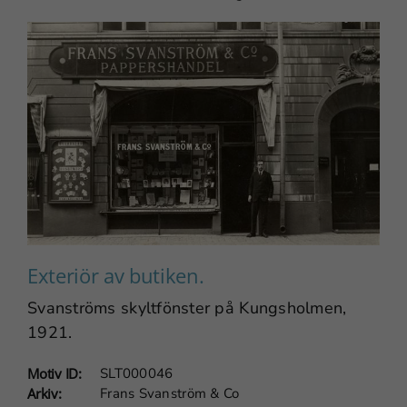
Nödvändiga
Dessa
cookies går
inte att välja
bort. De
behövs för
att
webbplatsen
över huvud
Exteriör av butiken.
taget ska
fungera.
Svanströms skyltfönster på Kungsholmen,
1921.
Statistik
Motiv ID:
SLT000046
Arkiv:
Frans Svanström & Co
För att vi ska