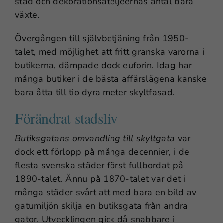
stad och dekorationsateljéernas antal bara
växte.
Övergången till självbetjäning från 1950-
talet, med möjlighet att fritt granska varorna i
butikerna, dämpade dock euforin. Idag har
många butiker i de bästa affärslägena kanske
bara åtta till tio dyra meter skyltfasad.
Förändrat stadsliv
Butiksgatans omvandling till skyltgata
var
dock ett förlopp på många decennier, i de
flesta svenska städer först fullbordat på
1890-talet. Ännu på 1870-talet var det i
många städer svårt att med bara en bild av
gatumiljön skilja en butiksgata från andra
gator. Utvecklingen gick då snabbare i