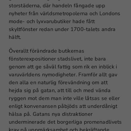
storstäderna, där handeln fångade upp
nyheter från världsmetropolerna och Londons
mode- och lyxvarubutiker hade fått
skyltfönster redan under 1700-talets andra
hälft.
Överallt förändrade butikernas
fönsterexpositioner stadslivet, inte bara
genom att ge såväl fattig som rik en inblick i
varuvärldens nymodigheter. Framför allt gav
den alla en naturlig förevändning om att
hejda sig på gatan, att till och med vända
ryggen mot dem man inte ville låtsas se eller
enligt konvenansen påbjöds att underdånigt
hälsa på. Gatans nya distraktioner
underminerade det borgerliga promenadlivets
krav på uppmärksamhet och bekräftande