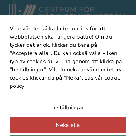
Vi använder så kallade cookies för att
I samarbete med
webbplatsen ska fungera bättre! Om du
tycker det är ok, klickar du bara på
"Acceptera alla". Du kan också välja vilken
typ av cookies du vill ha genom att klicka på
"Inställningar". Vill du neka användandet av
cookies klickar du på "Neka".
Läs vår cookie
policy
Om webbplatsen
Om Cookies
Inställningar
Webbplatskarta
Källäget – Forska vidare!
Neka alla