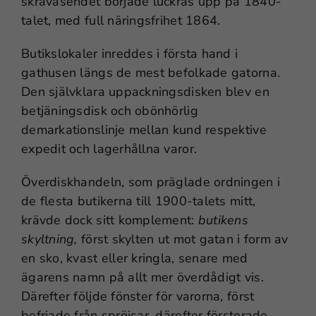
skråväsendet började luckras upp på 1840-
talet, med full näringsfrihet 1864.
Butikslokaler inreddes i första hand i
gathusen längs de mest befolkade gatorna.
Den självklara uppackningsdisken blev en
betjäningsdisk och obönhörlig
demarkationslinje mellan kund respektive
expedit och lagerhållna varor.
Överdiskhandeln, som präglade ordningen i
de flesta butikerna till 1900-talets mitt,
krävde dock sitt komplement:
butikens
skyltning,
först skylten ut mot gatan i form av
en sko, kvast eller kringla, senare med
ägarens namn på allt mer överdådigt vis.
Därefter följde fönster för varorna, först
befriade från spröjsar, därefter förstorade,