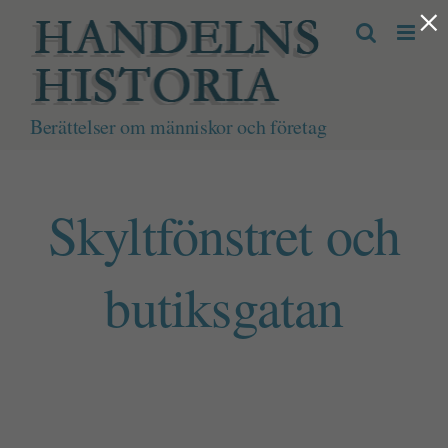
×
Fortsätt
till
innehållet
Berättelser om människor och företag
Skyltfönstret och
butiksgatan