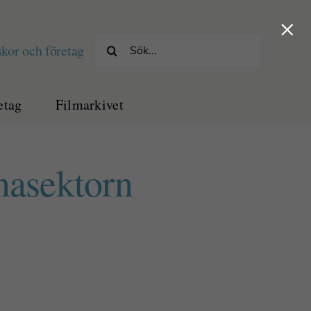
×
Sök
kor och företag
efter:
etag
Filmarkivet
nasektorn