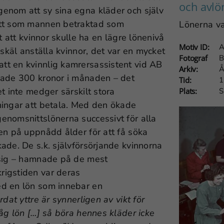
och avlö
enom att sy sina egna kläder och själv
ätt som mannen betraktad som
Lönerna va
t att kvinnor skulle ha en lägre lönenivå
Motiv ID:
A
sskäl anställa kvinnor, det var en mycket
Fotograf
B
tt en kvinnlig kamrersassistent vid AB
Arkiv:
Å
nade 300 kronor i månaden – det
Tid:
1
t inte medger särskilt stora
Plats:
S
ningar att betala. Med den ökade
enomsnittslönerna successivt för alla
en på uppnådd ålder för att få söka
ade. De s.k. självförsörjande kvinnorna
 sig – hamnade på de mest
rigstiden var deras
ed en lön som innebar en
rdat yttre är synnerligen av vikt för
åg lön […] så böra hennes kläder icke