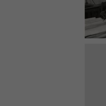
Anställd
En kvinnli
Motiv ID:
I
Arkiv:
I
Tid:
1
Plats:
F