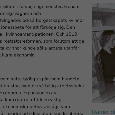
a skiktens försörjningsmönster. Genom
ildningsvägarna och
 tvingades också borgerskapets kvinnor
i lönearbete för att försörja sig. Den
e i kvinnoemancipationen. Och 1919
 rösträttsreformen, som förutom att ge
ifta kvinnor kunde söka arbete utanför
 klara ekonomin.
ismen sätta tydliga spår inom handeln
 en stor, men också billig arbetsstyrka
den enorma expansionen av
 kom därför att bli en viktig
ns ekonomiska behov ansågs vara
Damer di
åt mindre och dessutom kunde tillreda