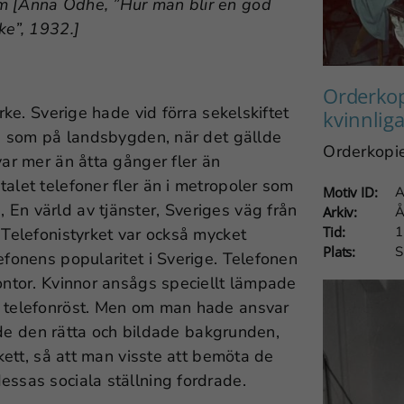
um [Anna Odhe, ”Hur man blir en god
ke”, 1932.]
Orderkop
yrke. Sverige hade vid förra sekelskiftet
kvinnliga
rna som på landsbygden, när det gällde
Orderkopi
var mer än åtta gånger fler än
alet telefoner fler än i metropoler som
Motiv ID:
A
En värld av tjänster, Sveriges väg från
Arkiv:
Å
Tid:
1
 Telefonistyrket var också mycket
Plats:
S
efonens popularitet i Sverige. Telefonen
kontor. Kvinnor ansågs speciellt lämpade
g telefonröst. Men om man hade ansvar
 hade den rätta och bildade bakgrunden,
ikett, så att man visste att bemöta de
essas sociala ställning fordrade.