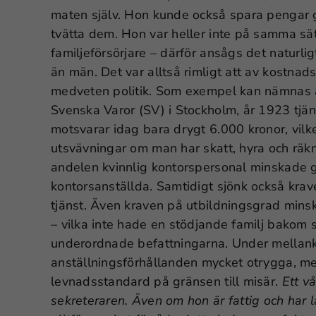
maten själv. Hon kunde också spara pengar g
tvätta dem. Hon var heller inte på samma s
familjeförsörjare – därför ansågs det naturlig
än män. Det var alltså rimligt att av kostnad
medveten politik. Som exempel kan nämnas a
Svenska Varor (SV) i Stockholm, år 1923 tjä
motsvarar idag bara drygt 6.000 kronor, vilke
utsvävningar om man har skatt, hyra och räk
andelen kvinnlig kontorspersonal minskade g
kontorsanställda. Samtidigt sjönk också krav
tjänst. Även kraven på utbildningsgrad minsk
– vilka inte hade en stödjande familj bakom
underordnade befattningarna. Under mellank
anställningsförhållanden mycket otrygga, m
levnadsstandard på gränsen till misär.
Ett vå
sekreteraren. Även om hon är fattig och har l