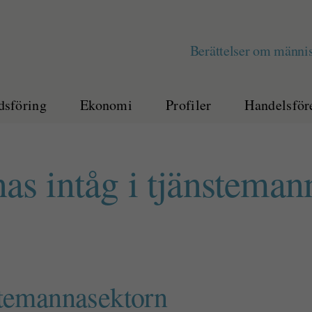
Berättelser om männis
sföring
Ekonomi
Profiler
Handelsför
as intåg i tjänsteman
stemannasektorn