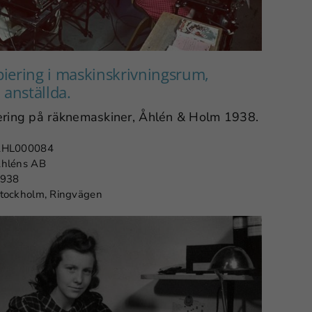
iering i maskinskrivningsrum,
 anställda.
ering på räknemaskiner, Åhlén & Holm 1938.
HL000084
hléns AB
938
tockholm, Ringvägen