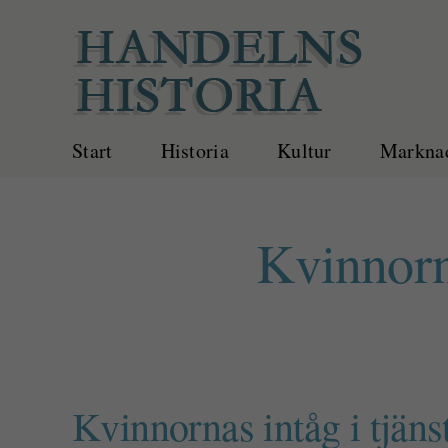
Fortsätt
till
innehållet
Start
Historia
Kultur
Marknad
Kvinnorn
Kvinnornas intåg i tjän