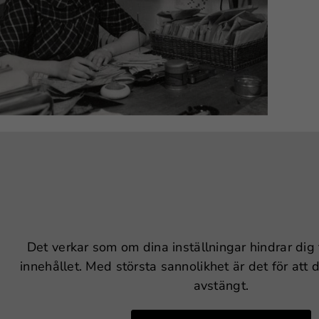
 på avdelningen för posthantering.
g anställd på Eol sköter posthanteringen.
CA000139
CA Eol AB
943-1945
redrikshamn
Det verkar som om dina inställningar hindrar dig 
innehållet. Med största sannolikhet är det för att
avstängt.