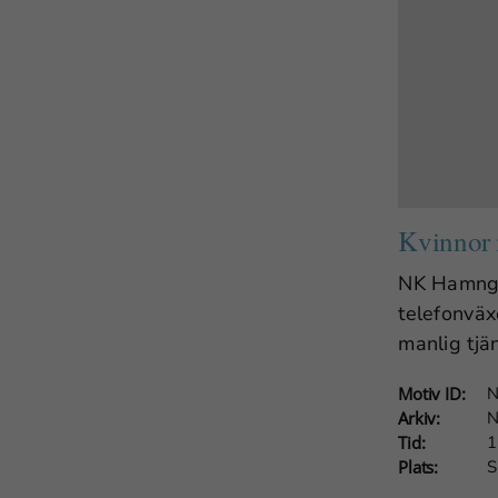
Kvinnor 
NK Hamngat
telefonväx
manlig tjä
Nödvändiga
Motiv ID:
N
Dessa
Arkiv:
N
cookies går
Tid:
1
inte att välja
Plats:
S
bort. De