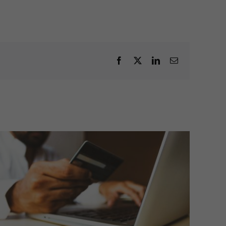
Facebook
X
LinkedIn
E-
post