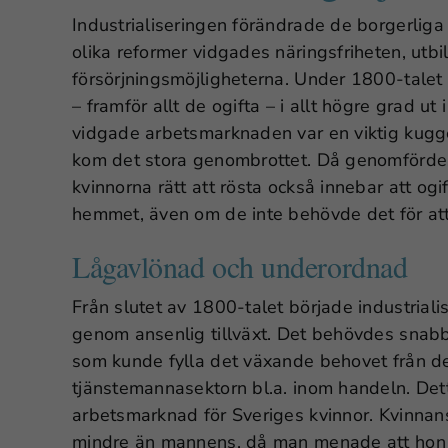
Industrialiseringen förändrade de borgerlig
olika reformer vidgades näringsfriheten, utb
försörjningsmöjligheterna. Under 1800-talet
– framför allt de ogifta – i allt högre grad ut 
vidgade arbetsmarknaden var en viktig kugg
kom det stora genombrottet. Då genomfördes
kvinnorna rätt att rösta också innebar att og
hemmet, även om de inte behövde det för att
Lågavlönad och underordnad
Från slutet av 1800-talet började industrial
genom ansenlig tillväxt. Det behövdes snabbt
som kunde fylla det växande behovet från 
tjänstemannasektorn bl.a. inom handeln. Detta
arbetsmarknad för Sveriges kvinnor. Kvinna
mindre än mannens, då man menade att hon 