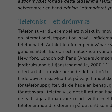
alltför mycket förråda detta ledsamma fakt
sekreterare : en handledning i ett modernt yr
Telefonist – ett drömyrke
Telefonist var till exempel ett typiskt kvinno
en internationell topposition, såväl i städe
telefonnätet. Antalet telefoner per invånare 
genomsnittet i Europa och i Stockholm var ant
New York, London och Paris (Anders Johnson, 
jordbruksland till tjänstesamhälle, 2000:11).
eftertraktat – kanske berodde det just på tel
hade blivit en självklarhet på varje handels
för telefonuppgifter, då de hade en behagli
för att svara i telefon ville det till att man
det vill säga att man var skolad i vett och et
telefonerande direktörerna på det sätt som d