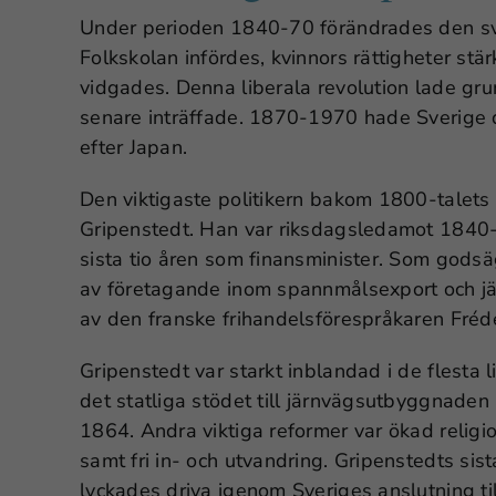
Under perioden 1840-70 förändrades den sve
Folkskolan infördes, kvinnors rättigheter st
vidgades. Denna liberala revolution lade gru
senare inträffade. 1870-1970 hade Sverige d
efter Japan.
Den viktigaste politikern bakom 1800-talets 
Gripenstedt. Han var riksdagsledamot 1840
sista tio åren som finansminister. Som gods
av företagande inom spannmålsexport och järn
av den franske frihandelsförespråkaren Frédé
Gripenstedt var starkt inblandad i de flesta l
det statliga stödet till järnvägsutbyggnaden
1864. Andra viktiga reformer var ökad religion
samt fri in- och utvandring. Gripenstedts sis
lyckades driva igenom Sveriges anslutning ti