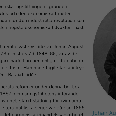
nska lagstiftningen i grunden.
ärktes och den ekonomiska friheten
nden för den industriella revolution som
en högsta ekonomiska tillväxten, näst
liberala systemskifte var Johan August
-73 och statsråd 1848–66, varav de
ägare hade han personliga erfarenheter
industri. Han hade tagit starka intryck
ric Bastiats idéer.
iberala reformer under denna tid, t.ex.
 1857 och näringsfrihetens införande
sfrihet, stärkt ställning för kvinnorna
ta stora politiska seger var då han 1865
Johan Au
ll det europeiska frihandelssamarbetet.