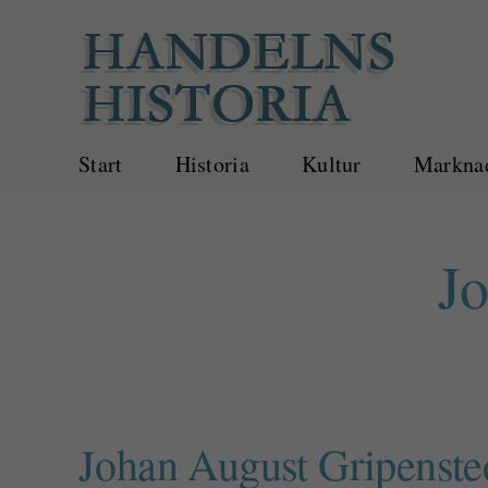
Fortsätt
till
innehållet
Start
Historia
Kultur
Marknad
Jo
Johan August Gripenste