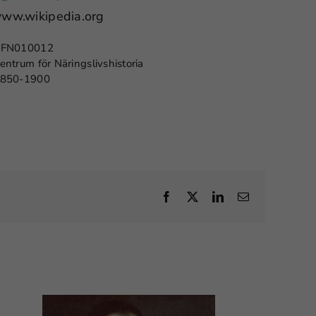
www.wikipedia.org
FN010012
entrum för Näringslivshistoria
850-1900
Facebook
X
LinkedIn
E-
post