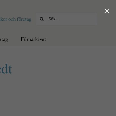
×
Sök
kor och företag
efter:
etag
Filmarkivet
edt