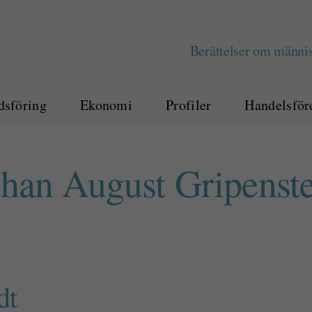
Berättelser om männis
sföring
Ekonomi
Profiler
Handelsför
han August Gripenst
dt