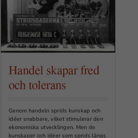
Handel skapar fred
och tolerans
Genom handeln sprids kunskap och
idéer snabbare, vilket stimulerar den
ekonomiska utvecklingen. Men de
kunskaper och idéer som sprids längs