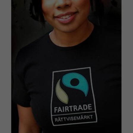
Handel skapar fred och
tolerans