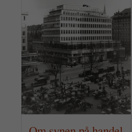
l
Rättvisemärkt
Om synen på handel