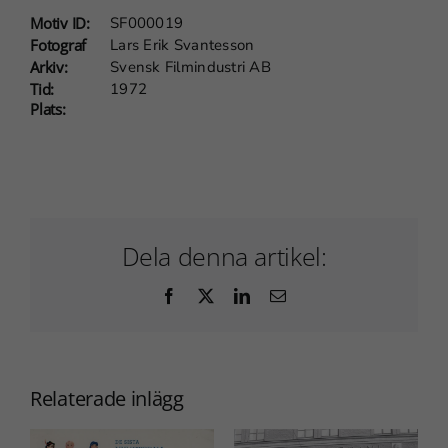
Motiv ID:
SF000019
Fotograf
Lars Erik Svantesson
Arkiv:
Svensk Filmindustri AB
Tid:
1972
Plats:
Nödvändiga
Dessa
cookies går
inte att välja
bort. De
behövs för
Dela denna artikel:
att
webbplatsen
Facebook
X
LinkedIn
E-
över huvud
post
taget ska
fungera.
Relaterade inlägg
Statistik