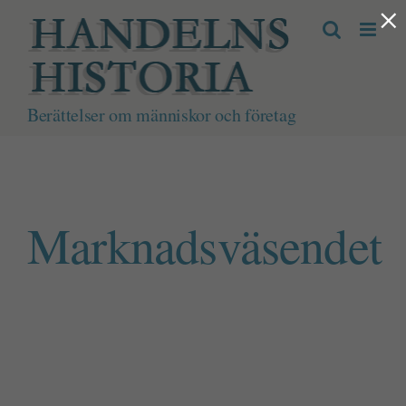
×
Fortsätt
till
innehållet
Berättelser om människor och företag
Marknadsväsendet