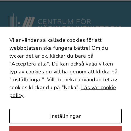
Om du nekar
dessa
cookies
kommer viss
funktionalitet
Vi använder så kallade cookies för att
att försvinna
I samarbete med
från webben.
webbplatsen ska fungera bättre! Om du
tycker det är ok, klickar du bara på
"Acceptera alla". Du kan också välja vilken
Marknadsföring
typ av cookies du vill ha genom att klicka på
Genom att dela
"Inställningar". Vill du neka användandet av
med dig av dina
cookies klickar du på "Neka".
Läs vår cookie
intressen och
policy
ditt beteende när
Om webbplatsen
du surfar ökar du
Om Cookies
chansen att få se
Inställningar
Webbplatskarta
personligt
anpassat
Källäget – Forska vidare!