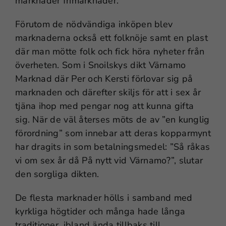
marknader frimarknader.
Förutom de nödvändiga inköpen blev
marknaderna också ett folknöje samt en plast
där man mötte folk och fick höra nyheter från
överheten. Som i Snoilskys dikt Värnamo
Marknad där Per och Kersti förlovar sig på
marknaden och därefter skiljs för att i sex år
tjäna ihop med pengar nog att kunna gifta
sig. När de väl återses möts de av ”en kunglig
förordning” som innebar att deras kopparmynt
har dragits in som betalningsmedel: ”Så råkas
vi om sex år då På nytt vid Värnamo?”, slutar
den sorgliga dikten.
De flesta marknader hölls i samband med
kyrkliga högtider och många hade långa
traditioner, ibland ända tillbaks till