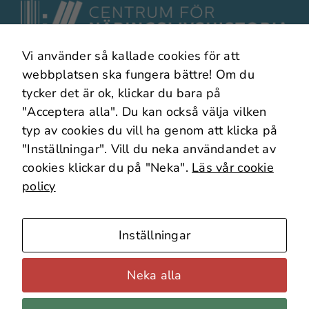
Vi använder så kallade cookies för att
I samarbete med
webbplatsen ska fungera bättre! Om du
tycker det är ok, klickar du bara på
"Acceptera alla". Du kan också välja vilken
typ av cookies du vill ha genom att klicka på
"Inställningar". Vill du neka användandet av
cookies klickar du på "Neka".
Läs vår cookie
policy
Om webbplatsen
Om Cookies
Inställningar
Webbplatskarta
Källäget – Forska vidare!
Neka alla
© Copyright Centrum för Näringslivshistoria