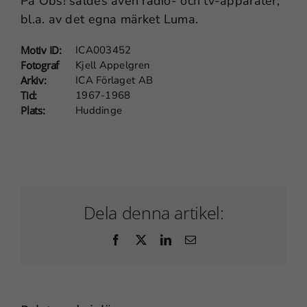
På Obs! såldes även radio- och tv-apparater,
bl.a. av det egna märket Luma.
Upplevelse
För att vår
Motiv ID:
ICA003452
webbplats
Fotograf
Kjell Appelgren
ska prestera
Arkiv:
ICA Förlaget AB
Tid:
1967-1968
så bra som
Plats:
Huddinge
möjligt under
ditt besök.
Om du nekar
dessa
cookies
kommer viss
Dela denna artikel:
funktionalitet
att försvinna
Facebook
X
LinkedIn
E-
från webben.
post
Marknadsföring