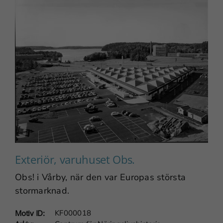
Nödvändiga
Exteriör, varuhuset Obs.
Dessa
Obs! i Vårby, när den var Europas största
cookies går
stormarknad.
inte att välja
bort. De
Motiv ID:
KF000018
behövs för