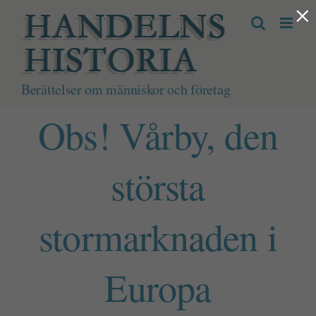
×
Fortsätt
till
innehållet
Berättelser om människor och företag
Obs! Vårby, den
största
stormarknaden i
Europa