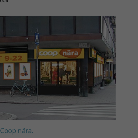
004
 Coop nära.