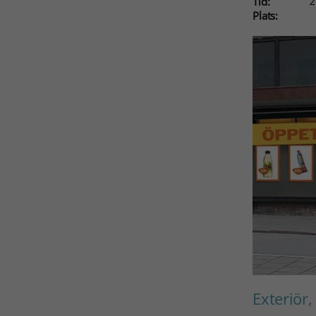
Tid:
2
Plats:
Nödvändiga
Exteriör,
Dessa