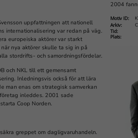
2004 fanns
Motiv ID:
K
ensson uppfattningen att nationell
Arkiv:
C
s internationalisering var redan på väg.
Tid:
Plats:
ra europeiska aktörer var starkt
när nya aktörer skulle ta sig in på
lla stordrifts- och samordningsfördelar.
DB och NKL till ett gemensamt
ring. Inledningsvis också för att lära
nde man enas om strategisk samverkan
sföretag inleddes. 2001 sade
 starta Coop Norden.
t säkra greppet om dagligvaruhandeln.