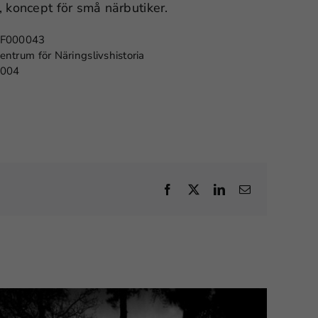
 koncept för små närbutiker.
F000043
entrum för Näringslivshistoria
004
Facebook
X
LinkedIn
E-
post