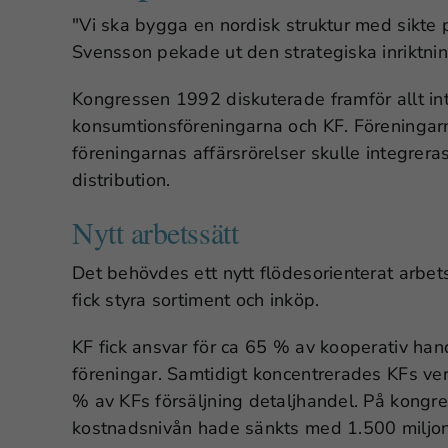
Vi ska bygga en nordisk struktur med sikte 
Svensson pekade ut den strategiska inriktni
Kongressen 1992 diskuterade framför allt in
konsumtionsföreningarna och KF. Föreningarn
föreningarnas affärsrörelser skulle integre
distribution.
Nytt arbetssätt
Det behövdes ett nytt flödesorienterat arbe
fick styra sortiment och inköp.
KF fick ansvar för ca 65 % av kooperativ han
föreningar. Samtidigt koncentrerades KFs ver
% av KFs försäljning detaljhandel. På kongr
kostnadsnivån hade sänkts med 1.500 miljon