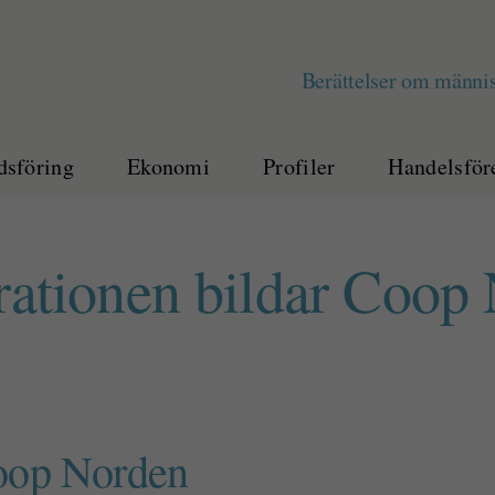
Berättelser om männis
sföring
Ekonomi
Profiler
Handelsför
ationen bildar Coop
oop Norden