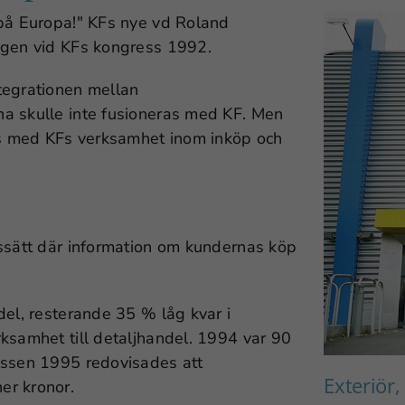
på Europa!
KFs nye vd Roland
ngen vid KFs kongress 1992.
tegrationen mellan
a skulle inte fusioneras med KF. Men
ras med KFs verksamhet inom inköp och
tssätt där information om kundernas köp
del, resterande 35 % låg kvar i
ksamhet till detaljhandel. 1994 var 90
essen 1995 redovisades att
Exteriör
er kronor.