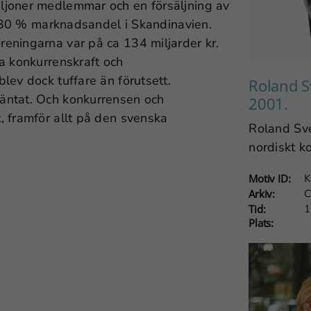
ljoner medlemmar och en försäljning av
ca 30 % marknadsandel i Skandinavien.
eningarna var på ca 134 miljarder kr.
a konkurrenskraft och
lev dock tuffare än förutsett.
Roland S
äntat. Och konkurrensen och
2001.
, framför allt på den svenska
Roland Sve
nordiskt k
Motiv ID:
K
Arkiv:
C
Tid:
1
Plats: