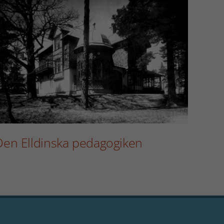
Kons
Den Elldinska pedagogiken