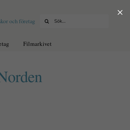
×
Sök
kor och företag
efter:
etag
Filmarkivet
 Norden