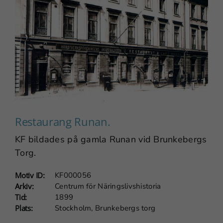
Nödvändiga
Dessa
cookies går
inte att välja
bort. De
behövs för
att
webbplatsen
över huvud
Restaurang Runan.
taget ska
KF bildades på gamla Runan vid Brunkebergs
fungera.
Torg.
Motiv ID:
KF000056
Statistik
Arkiv:
Centrum för Näringslivshistoria
För att vi ska
Tid:
1899
kunna
Plats:
Stockholm, Brunkebergs torg
förbättra