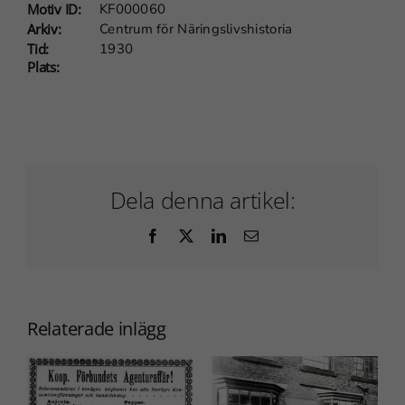
Motiv ID:
KF000060
kommer viss
Arkiv:
Centrum för Näringslivshistoria
funktionalitet
Tid:
1930
att försvinna
Plats:
från webben.
Marknadsföring
Genom att dela
med dig av dina
Dela denna artikel:
intressen och
ditt beteende när
Facebook
X
LinkedIn
E-
post
du surfar ökar du
chansen att få se
personligt
anpassat
Relaterade inlägg
innehåll och
erbjudanden.